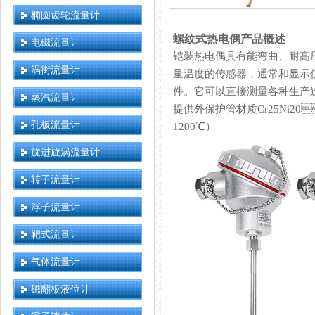
椭圆齿轮流量计
螺纹式热电偶产品概述
电磁流量计
铠装热电偶具有能弯曲、耐高压
涡街流量计
量温度的传感器，通常和显
件。它可以直接测量各种生产
蒸汽流量计
提供外保护管材质Cr25Ni20
孔板流量计
1200℃）
旋进旋涡流量计
转子流量计
浮子流量计
靶式流量计
气体流量计
磁翻板液位计