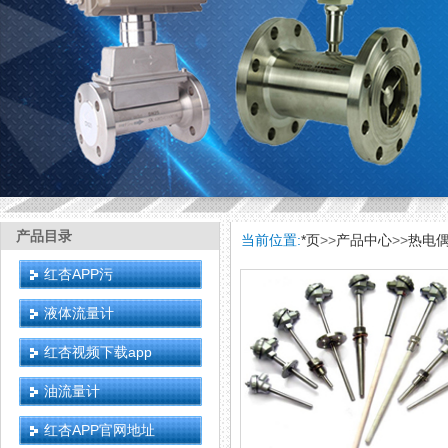
产品目录
当前位置:
*页
>>
产品中心
>>
热电
红杏APP污
液体流量计
红杏视频下载app
油流量计
红杏APP官网地址