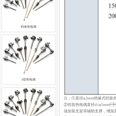
钨铼热电偶
s型热电偶
注：①直径φ3mm绝缘式铠
②铠装热电偶直径d≤φ5mm
须加装支架等辅助支撑，增加其刚