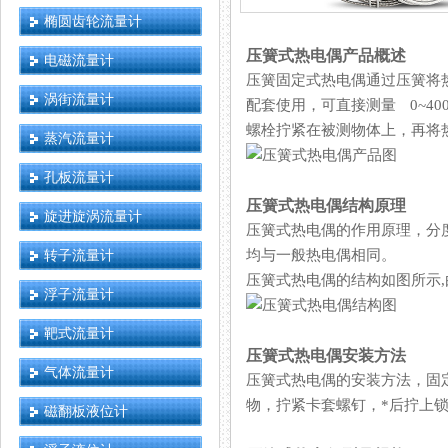
椭圆齿轮流量计
压簧式热电偶产品概述
电磁流量计
压簧固定式热电偶通过压簧将热
涡街流量计
配套使用，可直接测量 0
螺栓拧紧在被测物体上，再将热电
蒸汽流量计
孔板流量计
压簧式热电偶结构原理
旋进旋涡流量计
压簧式热电偶的作用原理，
转子流量计
均与一般热电偶相同。
压簧式热电偶的结构如图所示,由
浮子流量计
靶式流量计
压簧式热电偶安装方法
气体流量计
压簧式热电偶的安装方法，
物，拧紧卡套螺钉，*后拧上锁
磁翻板液位计