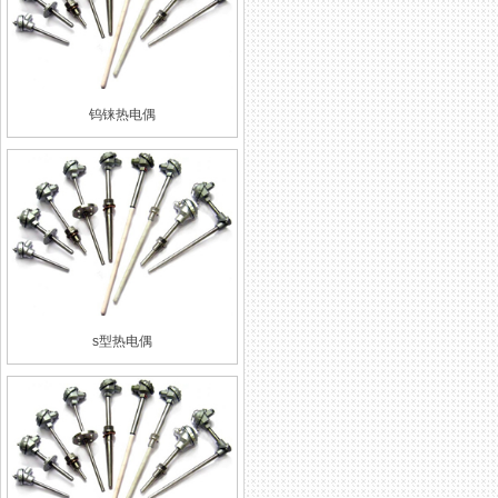
钨铼热电偶
s型热电偶