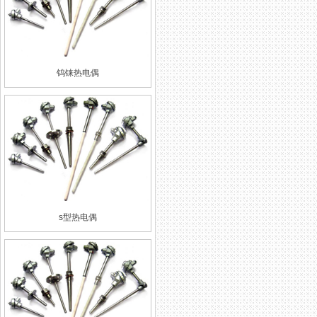
钨铼热电偶
s型热电偶