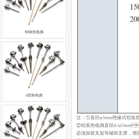
钨铼热电偶
s型热电偶
注：①直径φ3mm绝缘式
②铠装热电偶直径d≤φ5mm
必须加装支架等辅助支撑，增