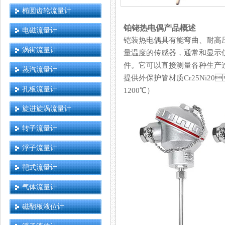
椭圆齿轮流量计
铂铑热电偶产品概述
电磁流量计
铠装热电偶具有能弯曲、耐高
涡街流量计
量温度的传感器，通常和显示
件。它可以直接测量各种生产
蒸汽流量计
提供外保护管材质Cr25Ni20
孔板流量计
1200℃）
旋进旋涡流量计
转子流量计
浮子流量计
靶式流量计
气体流量计
磁翻板液位计