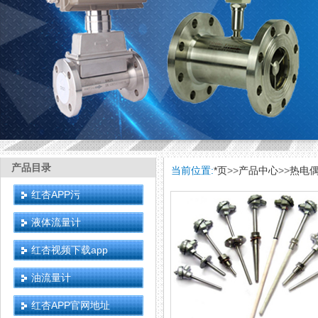
产品目录
当前位置:
*页
>>
产品中心
>>
热电
红杏APP污
液体流量计
红杏视频下载app
油流量计
红杏APP官网地址