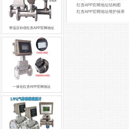
红杏APP官网地址结构图
红杏APP官网地址维护保养
带温压补偿红杏APP官网地址
一体化红杏APP官网地址