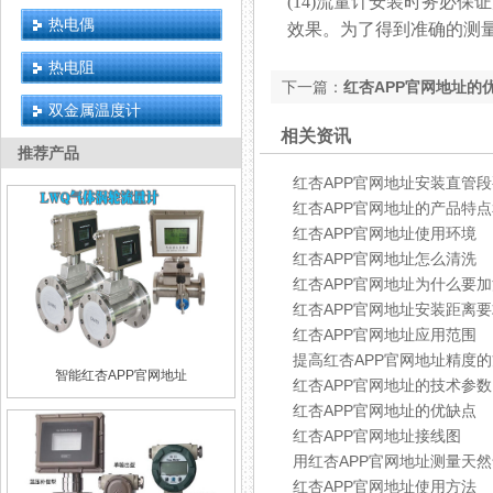
(14)流量计安装时务必保证
热电偶
效果。为了得到准确的测
热电阻
下一篇：
红杏APP官网地址的
双金属温度计
相关资讯
推荐产品
红杏APP官网地址安装直管
红杏APP官网地址的产品特
红杏APP官网地址使用环境
红杏APP官网地址怎么清洗
红杏APP官网地址为什么要加
红杏APP官网地址安装距离要
红杏APP官网地址应用范围
提高红杏APP官网地址精度
智能红杏APP官网地址
红杏APP官网地址的技术参数
红杏APP官网地址的优缺点
红杏APP官网地址接线图
用红杏APP官网地址测量天
红杏APP官网地址使用方法