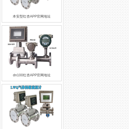
本安型红杏APP官网地址
dn100红杏APP官网地址