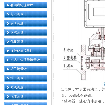
椭圆齿轮流量计
电磁流量计
涡街流量计
蒸汽流量计
孔板流量计
旋进旋涡流量计
热式气体质量流量计
转子流量计
浮子流量计
靶式流量计
1.壳体：本身带有法兰
金、碳钢或不锈钢。
气体流量计
2.整流器：强迫流体加速