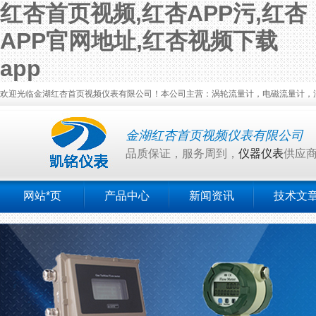
红杏首页视频,红杏APP污,红杏
APP官网地址,红杏视频下载
app
欢迎光临金湖红杏首页视频仪表有限公司！本公司主营：涡轮流量计，电磁流量计，涡街
金湖红杏首页视频仪表有限公司
品质保证，服务周到，
仪器仪表
供应
网站*页
产品中心
新闻资讯
技术文