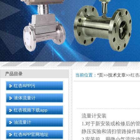
产品目录
当前位置：
*页
>>
技术文章
>>红
红杏APP污
液体流量计
红杏视频下载app
流量计安装
油流量计
1.对于新安装或检修后的管
静压实验和清扫管路操作期间
红杏APP官网地址
2.安装前，用微小气流吹动