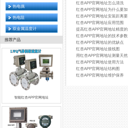
红杏APP官网地址怎么清洗
热电偶
红杏APP官网地址为什么要加
红杏APP官网地址安装距离要
热电阻
红杏APP官网地址应用范围
双金属温度计
提高红杏APP官网地址精度
红杏APP官网地址的技术参数
推荐产品
红杏APP官网地址的优缺点
红杏APP官网地址接线图
用红杏APP官网地址测量天
红杏APP官网地址使用方法
红杏APP官网地址结构图
红杏APP官网地址维护保养
智能红杏APP官网地址