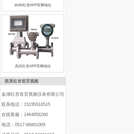
dn80红杏APP官网地址
高压红杏APP官网地址
联系红杏首页视频
金湖红杏首页视频仪表有限公司
联系电话：15195518515
在线客服：1464856260
电话：0517-86801009