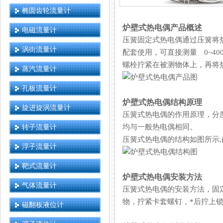
椭圆齿轮流量计
炉壁式热电偶产品概述
电磁流量计
压簧固定式热电偶通过压簧将热电
涡街流量计
配套使用，可直接测量 0~
螺栓拧紧在被测物体上，再将热
蒸汽流量计
孔板流量计
炉壁式热电偶结构原理
旋进旋涡流量计
压簧式热电偶的作用原理，
转子流量计
均与一般热电偶相同。
压簧式热电偶的结构如图所示,由
浮子流量计
靶式流量计
炉壁式热电偶安装方法
气体流量计
压簧式热电偶的安装方法，
物，拧紧卡套螺钉，*后拧上锁
磁翻板液位计