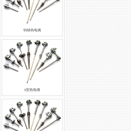
钨铼热电偶
s型热电偶