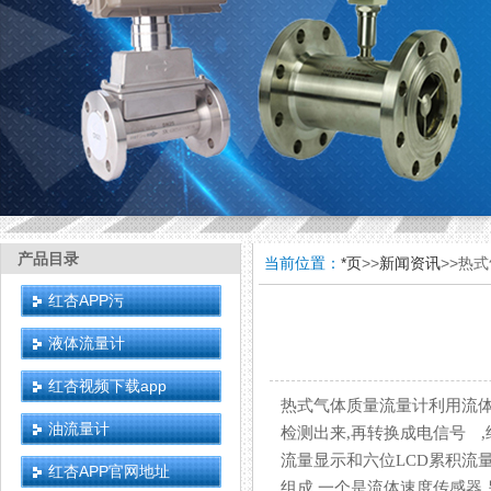
产品目录
当前位置：
*页
>>
新闻资讯
>>热
红杏APP污
液体流量计
红杏视频下载app
热式气体质量流量计利用流体
油流量计
检测出来,再转换成电信号 ,经
流量显示和六位LCD累积流量显示
红杏APP官网地址
组成,一个是流体速度传感器,