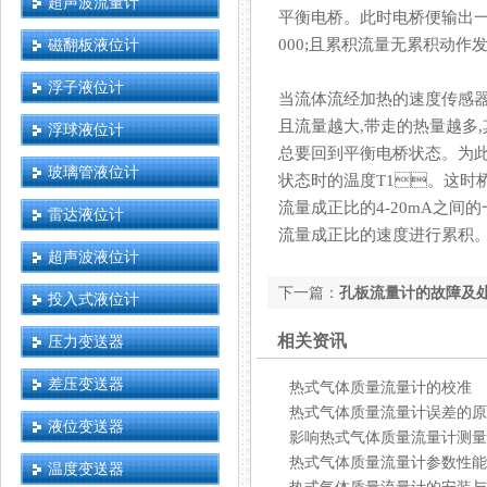
超声波流量计
平衡电桥。此时电桥
磁翻板液位计
000;且累积流量无累积动作
浮子液位计
当流体流经加热的速度传感器
且流量越大,带走的热量越多,
浮球液位计
总要回到平衡电桥状态
玻璃管液位计
状态时的温度T1。这时桥
流量成正比的4-20mA之间的
雷达液位计
流量成正比的速度进行累积
超声波液位计
下一篇：
孔板流量计的故障及
投入式液位计
相关资讯
压力变送器
差压变送器
热式气体质量流量计的校准
热式气体质量流量计误差的原
液位变送器
影响热式气体质量流量计测量
热式气体质量流量计参数性能
温度变送器