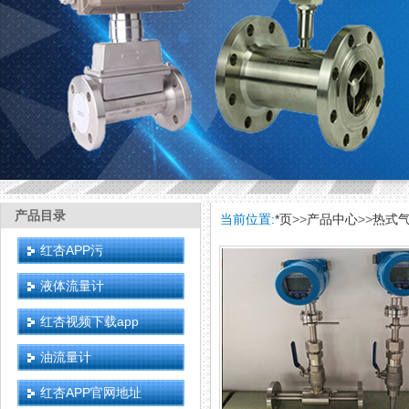
产品目录
当前位置:
*页
>>
产品中心
>>
热式
红杏APP污
液体流量计
红杏视频下载app
油流量计
红杏APP官网地址