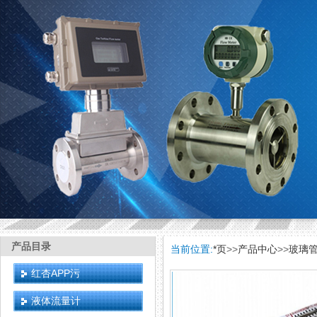
产品目录
当前位置:
*页
>>
产品中心
>>
玻璃
红杏APP污
液体流量计