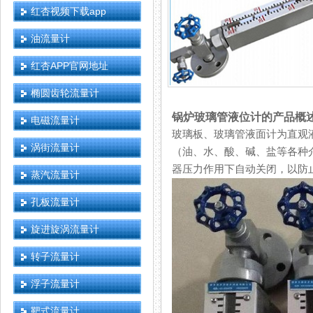
红杏视频下载app
油流量计
红杏APP官网地址
椭圆齿轮流量计
锅炉玻璃管液位计的产品概
电磁流量计
玻璃板、玻璃管液面计为直观
涡街流量计
（油、水、酸、碱、盐等各种
器压力作用下自动关闭，以防
蒸汽流量计
孔板流量计
旋进旋涡流量计
转子流量计
浮子流量计
靶式流量计