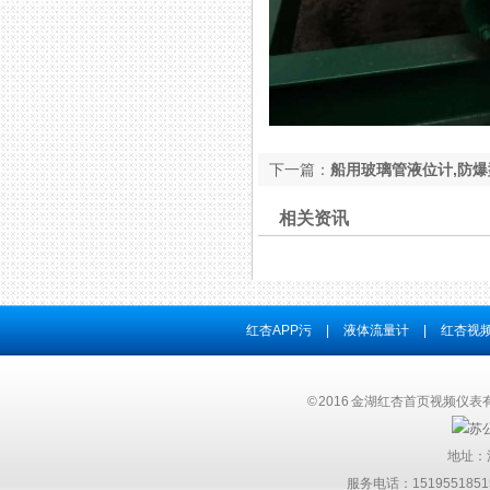
下一篇：
船用玻璃管液位计,防
相关资讯
红杏APP污
|
液体流量计
|
红杏视频
© 2016 金湖红杏首页视频仪
苏公
地址：
服务电话：15195518515