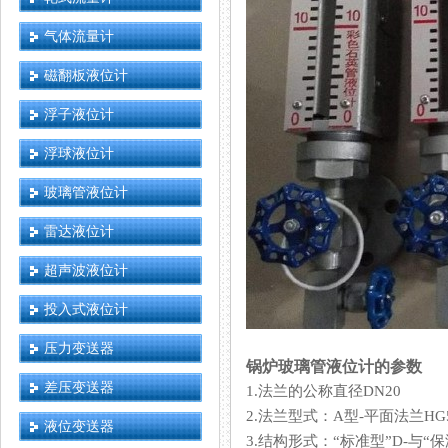
气体流量计
磁翻板液位计
浮子液位计
浮球液位计
玻璃管液位计
雷达液位计
超声波液位计
投入式液位计
压力变送器
锅炉玻璃管液位计的参数
差压变送器
1.法兰的公称直径DN20
2.法兰型式：A型-平面法兰HG50
液位变送器
3.结构形式：“标准型”D-与“